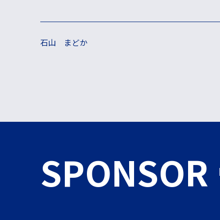
投稿ナビゲーション
石山 まどか
SPONSOR